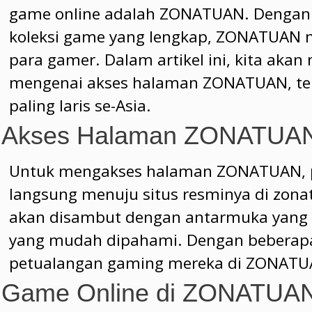
game online adalah ZONATUAN. Dengan b
koleksi game yang lengkap, ZONATUAN m
para gamer. Dalam artikel ini, kita a
mengenai akses halaman ZONATUAN, te
paling laris se-Asia.
Akses Halaman ZONATUA
Untuk mengakses halaman ZONATUAN, p
langsung menuju situs resminya di zona
akan disambut dengan antarmuka yang 
yang mudah dipahami. Dengan beberapa
petualangan gaming mereka di ZONATU
Game Online di ZONATUA