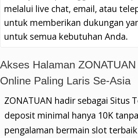
melalui live chat, email, atau t
untuk memberikan dukungan yan
untuk semua kebutuhan Anda.
Akses Halaman ZONATUAN 
Online Paling Laris Se-Asia
ZONATUAN hadir sebagai Situs T
deposit minimal hanya 10K tanpa
pengalaman bermain slot terbaik