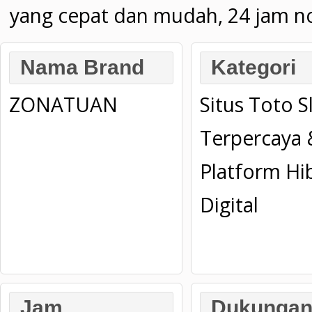
yang cepat dan mudah, 24 jam n
Nama Brand
Kategori
ZONATUAN
Situs Toto S
Terpercaya 
Platform Hi
Digital
Jam
Dukunga