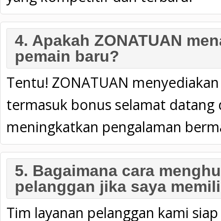
4. Apakah ZONATUAN men
pemain baru?
Tentu! ZONATUAN menyediakan b
termasuk bonus selamat datang 
meningkatkan pengalaman bermai
5. Bagaimana cara menghu
pelanggan jika saya memil
Tim layanan pelanggan kami sia